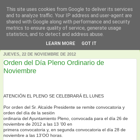
This site uses cookies from Google to deliver its services
and to analyze traffic. Your IP address and user-agent are
shared with Google along with performance and security
metrics to ensure quality of service, generate usage
statistics, and to detect and address abuse.
▼
LEARN MORE
GOT IT
JUEVES, 22 DE NOVIEMBRE DE 2012
Orden del Día Pleno Ordinario de
Noviembre
ATENCIÓN EL PLENO SE CELEBRARÁ EL LUNES
Por orden del Sr. Alcaìde Presidente se remite convocatoria y
orden del día de la sesión
ordinaria del Ayuntamiento Pleno, convocada para el día 26 de
noviembre de 2012 a las 13 ’00 en
primera convocatoria y, en segunda convocatoria el día 28 de
noviembre a las 13’OO horas.