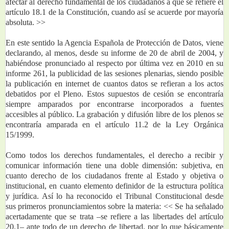
afectar al derecho fundamental de los ciudadanos a que se refiere el 
artículo 18.1 de la Constitución, cuando así se acuerde por mayoría 
absoluta. >> 
En este sentido la Agencia Española de Protección de Datos, viene 
declarando, al menos, desde su informe de 20 de abril de 2004, y 
habiéndose pronunciado al respecto por última vez en 2010 en su 
informe 261, la publicidad de las sesiones plenarias, siendo posible 
la publicación en internet de cuantos datos se refieran a los actos 
debatidos por el Pleno. Estos supuestos de cesión se encontraría 
siempre amparados por encontrarse incorporados a fuentes 
accesibles al público. La grabación y difusión libre de los plenos se 
encontraría amparada en el artículo 11.2 de la Ley Orgánica 
15/1999.
Como todos los derechos fundamentales, el derecho a recibir y 
comunicar información tiene una doble dimensión: subjetiva, en 
cuanto derecho de los ciudadanos frente al Estado y objetiva o 
institucional, en cuanto elemento definidor de la estructura política 
y jurídica. Así lo ha reconocido el Tribunal Constitucional desde 
sus primeros pronunciamientos sobre la materia: << Se ha señalado 
acertadamente que se trata –se refiere a las libertades del artículo 
20.1– ante todo de un derecho de libertad, por lo que básicamente 