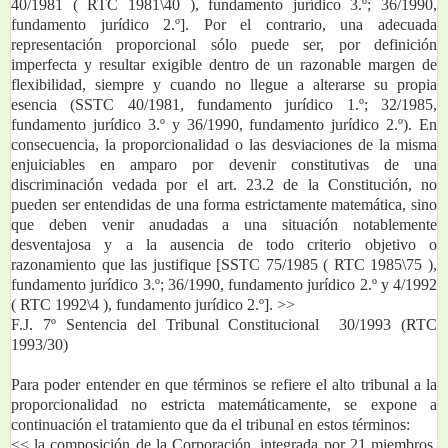
40/1981 ( RTC 1981\40 ), fundamento jurídico 3.º; 36/1990, 
fundamento jurídico 2.º]. Por el contrario, una adecuada 
representación proporcional sólo puede ser, por definición 
imperfecta y resultar exigible dentro de un razonable margen de 
flexibilidad, siempre y cuando no llegue a alterarse su propia 
esencia (SSTC 40/1981, fundamento jurídico 1.º; 32/1985, 
fundamento jurídico 3.º y 36/1990, fundamento jurídico 2.º). En 
consecuencia, la proporcionalidad o las desviaciones de la misma 
enjuiciables en amparo por devenir constitutivas de una 
discriminación vedada por el art. 23.2 de la Constitución, no 
pueden ser entendidas de una forma estrictamente matemática, sino 
que deben venir anudadas a una situación notablemente 
desventajosa y a la ausencia de todo criterio objetivo o 
razonamiento que las justifique [SSTC 75/1985 ( RTC 1985\75 ), 
fundamento jurídico 3.º; 36/1990, fundamento jurídico 2.º y 4/1992 
( RTC 1992\4 ), fundamento jurídico 2.º]. >>
F.J. 7º Sentencia del Tribunal Constitucional  30/1993 (RTC 
1993/30)
Para poder entender en que términos se refiere el alto tribunal a la 
proporcionalidad no estricta matemáticamente, se expone a 
continuación el tratamiento que da el tribunal en estos términos:
<< la composición de la Corporación, integrada por 21 miembros, 