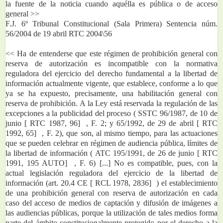
la fuente de la noticia cuando aquélla es pública o de acceso 
general >> 
F.J. 6º Tribunal Constitucional (Sala Primera) Sentencia núm. 
56/2004 de 19 abril RTC 2004\56
<< Ha de entenderse que este régimen de prohibición general con 
reserva de autorización es incompatible con la normativa 
reguladora del ejercicio del derecho fundamental a la libertad de 
información actualmente vigente, que establece, conforme a lo que 
ya se ha expuesto, precisamente, una habilitación general con 
reserva de prohibición. A la Ley está reservada la regulación de las 
excepciones a la publicidad del proceso ( SSTC 96/1987, de 10 de 
junio [ RTC 1987, 96]  , F. 2; y 65/1992, de 29 de abril [ RTC 
1992, 65]  , F. 2), que son, al mismo tiempo, para las actuaciones 
que se pueden celebrar en régimen de audiencia pública, límites de 
la libertad de información ( ATC 195/1991, de 26 de junio [ RTC 
1991, 195 AUTO]  , F. 6) [...] No es compatible, pues, con la 
actual legislación reguladora del ejercicio de la libertad de 
información (art. 20.4 CE [ RCL 1978, 2836]  ) el establecimiento 
de una prohibición general con reserva de autorización en cada 
caso del acceso de medios de captación y difusión de imágenes a 
las audiencias públicas, porque la utilización de tales medios forma 
parte del ámbito constitucionalmente protegido por el derecho a la 