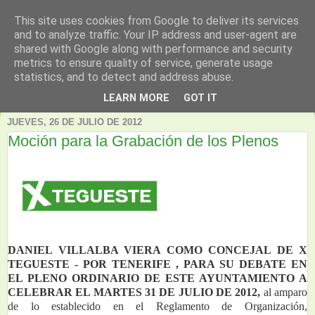
This site uses cookies from Google to deliver its services
and to analyze traffic. Your IP address and user-agent are
shared with Google along with performance and security
metrics to ensure quality of service, generate usage
statistics, and to detect and address abuse.
▼
LEARN MORE
GOT IT
JUEVES, 26 DE JULIO DE 2012
Moción para la Grabación de los Plenos
DANIEL VILLALBA VIERA COMO CONCEJAL DE X 
TEGUESTE - POR TENERIFE , PARA SU DEBATE EN 
EL PLENO ORDINARIO DE ESTE AYUNTAMIENTO A 
CELEBRAR EL MARTES 31 DE JULIO DE 2012, 
al amparo 
de lo establecido en el Reglamento de Organización, 