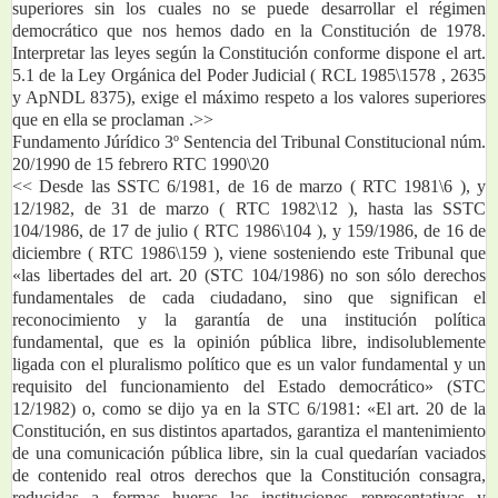
superiores sin los cuales no se puede desarrollar el régimen 
democrático que nos hemos dado en la Constitución de 1978. 
Interpretar las leyes según la Constitución conforme dispone el art. 
5.1 de la Ley Orgánica del Poder Judicial ( RCL 1985\1578 , 2635 
y ApNDL 8375), exige el máximo respeto a los valores superiores 
que en ella se proclaman .>> 
Fundamento Júrídico 3º Sentencia del Tribunal Constitucional núm. 
20/1990 de 15 febrero RTC 1990\20
<< Desde las SSTC 6/1981, de 16 de marzo ( RTC 1981\6 ), y 
12/1982, de 31 de marzo ( RTC 1982\12 ), hasta las SSTC 
104/1986, de 17 de julio ( RTC 1986\104 ), y 159/1986, de 16 de 
diciembre ( RTC 1986\159 ), viene sosteniendo este Tribunal que 
«las libertades del art. 20 (STC 104/1986) no son sólo derechos 
fundamentales de cada ciudadano, sino que significan el 
reconocimiento y la garantía de una institución política 
fundamental, que es la opinión pública libre, indisolublemente 
ligada con el pluralismo político que es un valor fundamental y un 
requisito del funcionamiento del Estado democrático» (STC 
12/1982) o, como se dijo ya en la STC 6/1981: «El art. 20 de la 
Constitución, en sus distintos apartados, garantiza el mantenimiento 
de una comunicación pública libre, sin la cual quedarían vaciados 
de contenido real otros derechos que la Constitución consagra, 
reducidas a formas hueras las instituciones representativas y 