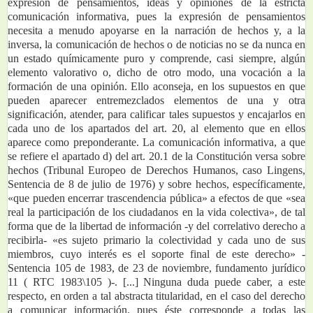
expresión de pensamientos, ideas y opiniones de la estricta 
comunicación informativa, pues la expresión de pensamientos 
necesita a menudo apoyarse en la narración de hechos y, a la 
inversa, la comunicación de hechos o de noticias no se da nunca en 
un estado químicamente puro y comprende, casi siempre, algún 
elemento valorativo o, dicho de otro modo, una vocación a la 
formación de una opinión. Ello aconseja, en los supuestos en que 
pueden aparecer entremezclados elementos de una y otra 
significación, atender, para calificar tales supuestos y encajarlos en 
cada uno de los apartados del art. 20, al elemento que en ellos 
aparece como preponderante. La comunicación informativa, a que 
se refiere el apartado d) del art. 20.1 de la Constitución versa sobre 
hechos (Tribunal Europeo de Derechos Humanos, caso Lingens, 
Sentencia de 8 de julio de 1976) y sobre hechos, específicamente, 
«que pueden encerrar trascendencia pública» a efectos de que «sea 
real la participación de los ciudadanos en la vida colectiva», de tal 
forma que de la libertad de información -y del correlativo derecho a 
recibirla- «es sujeto primario la colectividad y cada uno de sus 
miembros, cuyo interés es el soporte final de este derecho» -
Sentencia 105 de 1983, de 23 de noviembre, fundamento jurídico 
11 ( RTC 1983\105 )-. [...] Ninguna duda puede caber, a este 
respecto, en orden a tal abstracta titularidad, en el caso del derecho 
a comunicar información, pues éste corresponde a todas las 