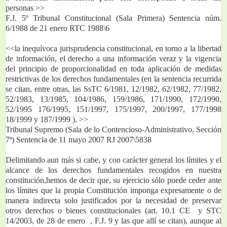
personas >>
F.J. 5º Tribunal Constitucional (Sala Primera) Sentencia núm. 
6/1988 de 21 enero RTC 1988\6
<<la inequívoca jurisprudencia constitucional, en torno a la libertad 
de información, el derecho a una información veraz y la vigencia 
del principio de proporcionalidad en toda aplicación de medidas 
restrictivas de los derechos fundamentales (en la sentencia recurrida 
se citan, entre otras, las SsTC 6/1981, 12/1982, 62/1982, 77/1982, 
52/1983, 13/1985, 104/1986, 159/1986, 171/1990, 172/1990, 
52/1995 176/1995, 151/1997, 175/1997, 200/1997, 177/1998 
18/1999 y 187/1999 ). >>
Tribunal Supremo (Sala de lo Contencioso-Administrativo, Sección 
7ª) Sentencia de 11 mayo 2007 RJ 2007\5838
Delimitando aun más si cabe, y con carácter general los límites y el 
alcance de los derechos fundamentales recogidos en nuestra 
constitución,hemos de decir que, su ejercicio sólo puede ceder ante 
los límites que la propia Constitución imponga expresamente o de 
manera indirecta solo justificados por la necesidad de preservar 
otros derechos o bienes constitucionales (art. 10.1 CE  y STC 
14/2003, de 28 de enero  , F.J. 9 y las que allí se citan), aunque al 