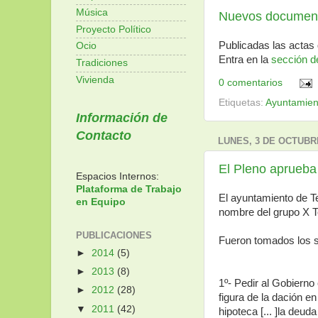
Música
Nuevos documento
Proyecto Político
Publicadas las actas 
Ocio
Entra en la
sección d
Tradiciones
Vivienda
0 comentarios
Etiquetas:
Ayuntamien
Información de
Contacto
LUNES, 3 DE OCTUBR
El Pleno aprueba 
Espacios Internos:
Plataforma de Trabajo
El ayuntamiento de T
en Equipo
nombre del grupo X T
PUBLICACIONES
Fueron tomados los s
►
2014
(5)
►
2013
(8)
1º- Pedir al Gobierno
►
2012
(28)
figura de la dación e
▼
2011
(42)
hipoteca [... ]la deud