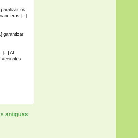
paralizar los
ancieras [...]
.] garantizar
[...] Al
s vecinales
s antiguas