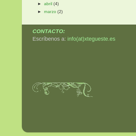
►
abril
(4)
►
marzo
(2)
CONTACTO:
Escríbenos a:
info(at)xtegueste.es