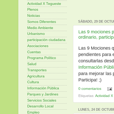
Actividad X Tegueste
Plenos
Noticias
SÁBADO, 29 DE OCTU
Somos Diferentes
Medio Ambiente
Las 9 mociones p
Urbanismo
ordinario, partici
participación ciudadana
Asociaciones
Las 9 Mociones q
Cuentas
pendientes para 
Programa Político
consultarlas desd
Salud
Información Públ
Transportes
para mejorar las
Agricultura
Participa! ;)
Cultura
Información Pública
0 comentarios
Parques y Jardines
Etiquetas:
Actividad X
Servicios Sociales
Desarrollo Local
LUNES, 24 DE OCTUB
Empleo