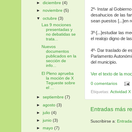
►
diciembre
(4)
2º- Instar al Gobiern
►
noviembre
(5)
desahucios de las fam
▼
octubre
(3)
sean puestos [...]en r
Las 9 mociones
presentadas y
3º-[...]estudiar las m
no debatidas se
el realojo digno de la
trata...
Nuevos
4º- Dar traslado de es
documentos
Parlamento Autonómic
publicados en la
sección de
del municipio.
info...
El Pleno aprueba
Ver el texto de la mo
la moción de X
Tegueste sobre
0 comentarios
el ...
Etiquetas:
Actividad X
►
septiembre
(7)
►
agosto
(3)
Entradas más re
►
julio
(4)
►
junio
(3)
Suscribirse a:
Entrada
►
mayo
(7)