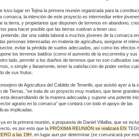
uvo lugar en Tejina la primera reunión organizada para la constituc
a comarca, la intención de este proyecto es intermediar entre jóven
ar la tierra, y propietarios que disponen de terrenos en abandono, cre
s para hacer posible que las tierras vuelvan a tener uso.
e pretende, dar una salida laboral a muchos jóvenes de la comarca en
as personas interesadas en materia de agricultura, asegurar el relev
sector, evitar la pérdida de suelos adecuados, así como los efectos 
upone los terrenos baldíos (como el aumento de la escorrentía y sus
tro lado, permitir a los dueños de terrenos que no son cultivados sa
smos, o simple y llanamente, tener la satisfacción de poder verlos cu
do de sus frutos.
onsejero de Agricultura del Cabildo de Tenerife, que asistió ayer a la
 de Tierras, "se trata de un proyecto muy maduro, que tiene grandes
se esta desarrollando de la manera adecuada y supone una potente inici
ector agrario en la comarca" que contará con todo el apoyo de las
licas implicadas.
ya en la primera reunión, a propuesta de Daniel Villalba, que se inclu
ecto, es por esto que la
PRÓXIMA REUNIÓN se realizará EN
TEG
ERO a las 19H
, en lugar aun por determinar (se comunicará por est