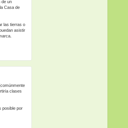
n de un
 la Casa de
las tierras o
puedan asistir
marca.
o (comúnmente
tiría clases
 posible por