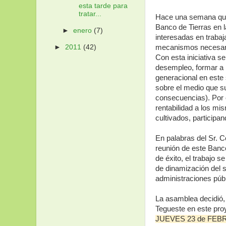
esta tarde para
tratar...
Hace una semana que t
Banco de Tierras en l
►
enero
(7)
interesadas en trabaj
mecanismos necesario
►
2011
(42)
Con esta iniciativa s
desempleo, formar a l
generacional en este 
sobre el medio que s
consecuencias). Por o
rentabilidad a los mi
cultivados, participan
En palabras del Sr. C
reunión de este Banco
de éxito, el trabajo 
de dinamización del s
administraciones púb
La asamblea decidió, 
Tegueste en este proy
JUEVES 23 de FEBR