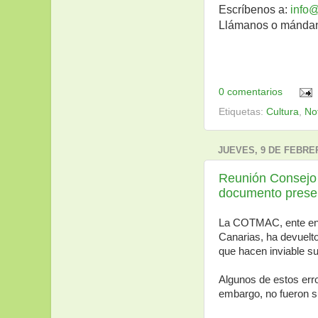
Escríbenos a:
info@
Llámanos o mándano
0 comentarios
Etiquetas:
Cultura
,
Not
JUEVES, 9 DE FEBRE
Reunión Consejo 
documento prese
La COTMAC, ente enc
Canarias, ha devuelt
que hacen inviable s
Algunos de estos erro
embargo, no fueron s