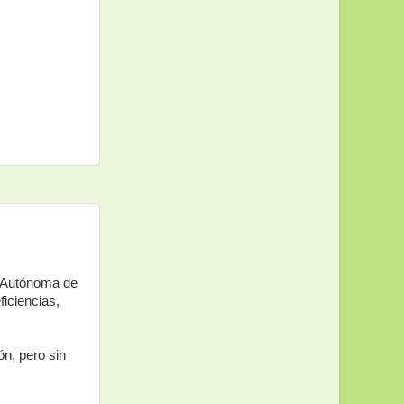
d Autónoma de
iciencias,
ón, pero sin