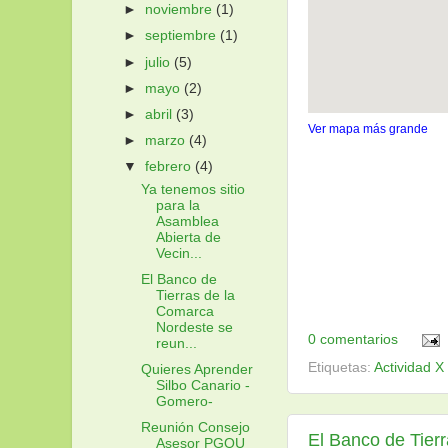
►
noviembre
(1)
►
septiembre
(1)
►
julio
(5)
►
mayo
(2)
►
abril
(3)
Ver mapa más grande
►
marzo
(4)
▼
febrero
(4)
Ya tenemos sitio
para la
Asamblea
Abierta de
Vecin...
El Banco de
Tierras de la
Comarca
Nordeste se
0 comentarios
reun...
Etiquetas:
Actividad X
Quieres Aprender
Silbo Canario -
Gomero-
Reunión Consejo
El Banco de Tier
Asesor PGOU