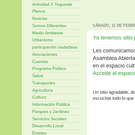
Actividad X Tegueste
Plenos
Noticias
SÁBADO, 11 DE FEBR
Somos Diferentes
Medio Ambiente
Ya tenemos sitio 
Urbanismo
participación ciudadana
Les comunicamos 
Asociaciones
Asamblea Abierta 
Cuentas
en el espacio cul
Programa Político
Accede al espacio
Salud
Transportes
Agricultura
Un sitio agradable, d
Cultura
escuchar todo lo que 
Información Pública
Parques y Jardines
Servicios Sociales
Desarrollo Local
Empleo