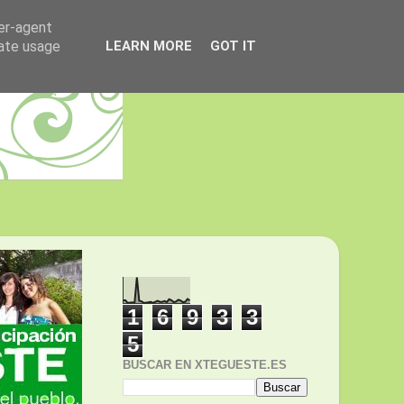
ser-agent
rate usage
LEARN MORE
GOT IT
1
6
9
3
3
5
BUSCAR EN XTEGUESTE.ES