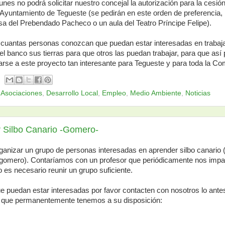
unes no podrá solicitar nuestro concejal la autorización para la cesió
 Ayuntamiento de Tegueste (se pedirán en este orden de preferencia,
a del Prebendado Pacheco o un aula del Teatro Príncipe Felipe).
uantas personas conozcan que puedan estar interesadas en trabajar 
del banco sus tierras para que otros las puedan trabajar, para que así 
arse a este proyecto tan interesante para Tegueste y para toda la Co
,
Asociaciones
,
Desarrollo Local
,
Empleo
,
Medio Ambiente
,
Noticias
 Silbo Canario -Gomero-
rganizar un grupo de personas interesadas en aprender silbo canari
gomero). Contaríamos con un profesor que periódicamente nos impar
o es necesario reunir un grupo suficiente.
e puedan estar interesadas por favor contacten con nosotros lo antes
s que permanentemente tenemos a su disposición: