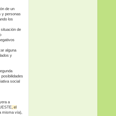
ión de un
es y personas
ando los
 situación de
o
negativos
car alguna
idados y
 segunda
 posibilidades
ativa social
yera a
UESTE
, el
a misma vía),