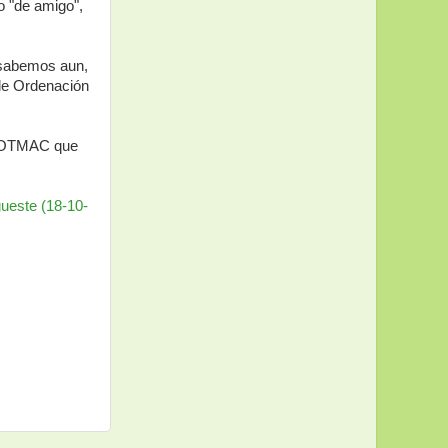
o "de amigo",
o sabemos aun,
de Ordenación
a COTMAC que
ueste (18-10-