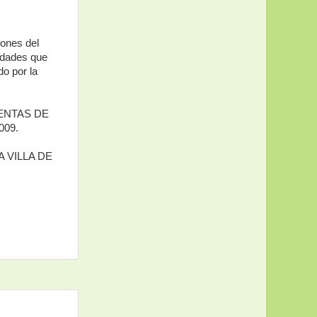
iones del
edades que
do por la
ENTAS DE
009.
 VILLA DE