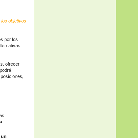
los objetivos
s por los
lternativas
s, ofrecer
 podrá
 posiciones,
más
la
 un