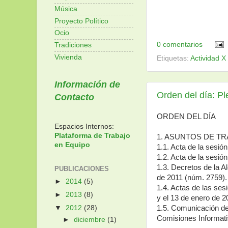
Música
Proyecto Político
Ocio
0 comentarios
Tradiciones
Vivienda
Etiquetas:
Actividad X
Información de
Orden del día: P
Contacto
ORDEN DEL DÍA
Espacios Internos:
Plataforma de Trabajo
1. ASUNTOS DE TR
en Equipo
1.1. Acta de la sesió
1.2. Acta de la sesió
1.3. Decretos de la A
PUBLICACIONES
de 2011 (núm. 2759).
►
2014
(5)
1.4. Actas de las ses
►
2013
(8)
y el 13 de enero de 2
1.5. Comunicación de
▼
2012
(28)
Comisiones Informati
►
diciembre
(1)