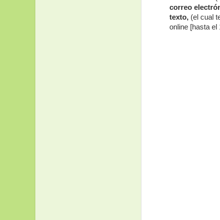
correo electró
texto,
(el cual 
online [hasta e