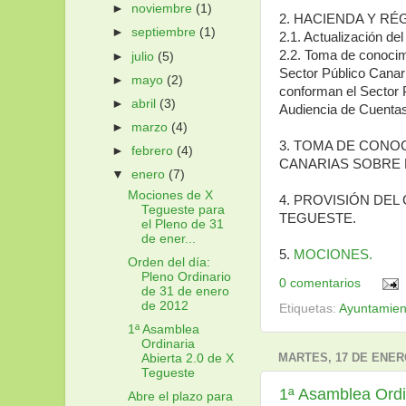
►
noviembre
(1)
2. HACIENDA Y RÉ
►
septiembre
(1)
2.1. Actualización de
2.2. Toma de conocim
►
julio
(5)
Sector Público Canar
►
mayo
(2)
conforman el Sector P
►
abril
(3)
Audiencia de Cuentas
►
marzo
(4)
3. TOMA DE CONOC
►
febrero
(4)
CANARIAS SOBRE L
▼
enero
(7)
Mociones de X
4. PROVISIÓN DEL
Tegueste para
TEGUESTE.
el Pleno de 31
de ener...
5.
MOCIONES.
Orden del día:
Pleno Ordinario
0 comentarios
de 31 de enero
de 2012
Etiquetas:
Ayuntamien
1ª Asamblea
Ordinaria
MARTES, 17 DE ENER
Abierta 2.0 de X
Tegueste
1ª Asamblea Ordi
Abre el plazo para