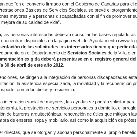
can que “en el convenio firmado con el Gobierno de Canarias para el d
restaciones Básicas de Servicios Sociales, se prevé el otorgamient
nas mayores y a personas discapacitadas con el fin de promover su
a mejora de su calidad de vida”.
a, las personas interesadas deberán consultar las bases reguladoras
encuentran disponibles en la página web del Ayuntamiento (www.teg
sentación de las solicitudes los interesados tienen que pedir cit
irectamente en el Departamento de
Servicios Sociales
de la Villa o en
mentación exigida deberá presentarse en el registro general del
a 30 de abril de este año 2012
.
nciones, se dirigen a la integración de personas discapacitadas est
litación, la asistencia especializada, la movilidad y la recuperación pr
sporte, comedor, dietas y residencia.
la integración social de mayores, las ayudas se podrán solicitar para
tonomía, la prestación de servicios personales a domicilio, el arregl
ción de barreras arquitectónicas, renovación de útiles que mitiguen la
mpra de enseres, ropa y mobiliario, así como la adquisición de prótes
 directas, que se otorgan y abonan personalmente al propio benefici