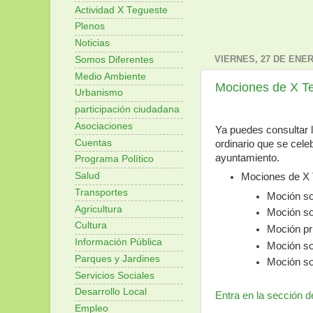
Actividad X Tegueste
Plenos
Noticias
VIERNES, 27 DE ENER
Somos Diferentes
Medio Ambiente
Mociones de X Te
Urbanismo
participación ciudadana
Asociaciones
Ya puedes consultar 
Cuentas
ordinario que se cele
ayuntamiento.
Programa Político
Salud
Mociones de X 
Transportes
Moción so
Agricultura
Moción so
Cultura
Moción pr
Información Pública
Moción so
Parques y Jardines
Moción so
Servicios Sociales
Desarrollo Local
Entra en la sección d
Empleo