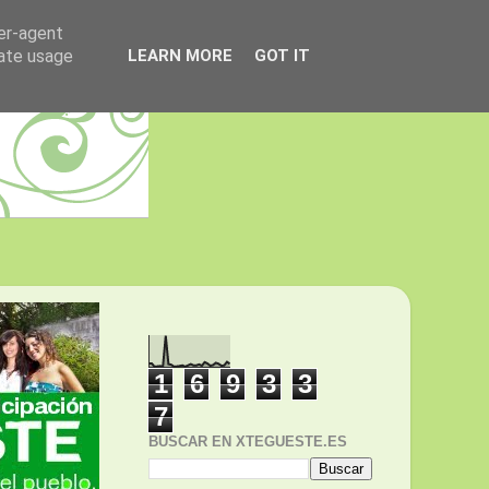
ser-agent
rate usage
LEARN MORE
GOT IT
1
6
9
3
3
7
BUSCAR EN XTEGUESTE.ES