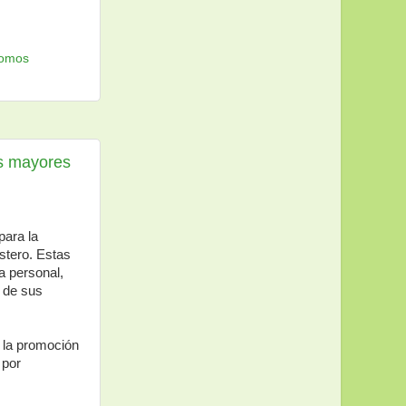
omos
as mayores
para la
stero. Estas
a personal,
o de sus
 la promoción
 por