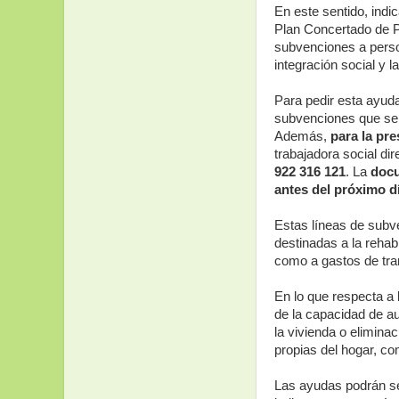
En este sentido, indi
Plan Concertado de P
subvenciones a perso
integración social y l
Para pedir esta ayud
subvenciones que se 
Además,
para la pre
trabajadora social d
922 316 121
. La
docu
antes del próximo dí
Estas líneas de subve
destinadas a la rehabi
como a gastos de tran
En lo que respecta a 
de la capacidad de au
la vivienda o elimina
propias del hogar, co
Las ayudas podrán ser