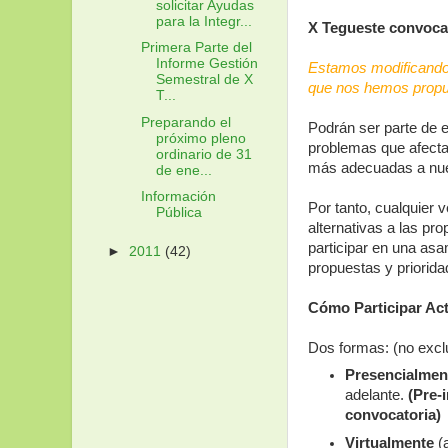
solicitar Ayudas
para la Integr...
X Tegueste convoca 
Primera Parte del
Informe Gestión
Estamos modificando 
Semestral de X
que nos hemos propu
T...
Preparando el
Podrán ser parte de e
próximo pleno
problemas que afectan
ordinario de 31
más adecuadas a nues
de ene...
Información
Por tanto, cualquier 
Pública
alternativas a las pro
participar en una asa
►
2011
(42)
propuestas y priorida
Cómo Participar Ac
Dos formas: (no excl
Presencialmen
adelante.
(Pre-i
convocatoria)
Virtualmente
(a