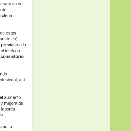
esarrollo del
o de
 plena
 de estas
ueste.es).
a previa
con la
 el teléfono
 consistorio
ando
ofesional, así
 el aumento
o y mejora de
s labores
is.
ario; o