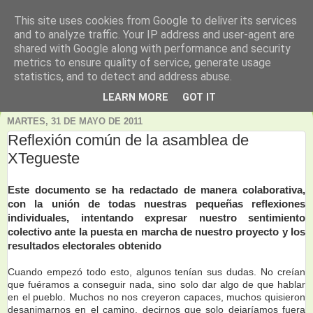
This site uses cookies from Google to deliver its services
and to analyze traffic. Your IP address and user-agent are
shared with Google along with performance and security
metrics to ensure quality of service, generate usage
statistics, and to detect and address abuse.
▼
LEARN MORE
GOT IT
MARTES, 31 DE MAYO DE 2011
Reflexión común de la asamblea de
XTegueste
Este documento se ha redactado de manera colaborativa,
con la unión de todas nuestras pequeñas reflexiones
individuales, intentando expresar nuestro sentimiento
colectivo ante la puesta en marcha de nuestro proyecto y los
resultados electorales obtenido
Cuando empezó todo esto, algunos tenían sus dudas. No creían
que fuéramos a conseguir nada, sino solo dar algo de que hablar
en el pueblo. Muchos no nos creyeron capaces, muchos quisieron
desanimarnos en el camino, decirnos que solo dejaríamos fuera