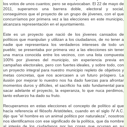
los votos de unos cuantos; pero se equivocaban. El 22 de mayo de
2011, superamos una barrera doble, electoral y social,
conseguimos que el proyecto de un grupo de jóvenes, con el que
concurríamos por primera vez a las elecciones en este municipio,
alcanzara representación en el ayuntamiento.
Este es un proyecto que nació de los jóvenes cansados de
políticos que manipulan y utilizan a los ciudadanos, de no tener a
nadie que representara los verdaderos intereses de todo un
pueblo; se presentaba por primera vez a las elecciones sin tener
una marca conocida entre los vecinos, con una lista compuesta
100% por jóvenes del municipio, sin experiencia previa en
campañas electorales, pero con fuertes ideales, y sobre todo, con
un proyecto integral para nuestro municipio repleto de objetivos y
metas concretas, que nos acercasen a un futuro próspero. La
ilusión por mejorar lo nuestro nos ha dado fuerzas para afrontar
momentos duros y difíciles, el sacrificio ha sido fundamental para
sacar adelante el proyecto, la esperanza, lo que nuca perdimos,
tanto esfuerzo ha dado su fruto.
Recuperamos en estas elecciones el concepto de político al que
hacía referencia el filósofo Aristóteles, cuando en el siglo IV A.C.
dijo que "el hombre es un animal político por naturaleza", nosotros
nos identificamos con ese significado de la política, que da nombre
al interés de los ciudadanos por las cosas que ocurren en su