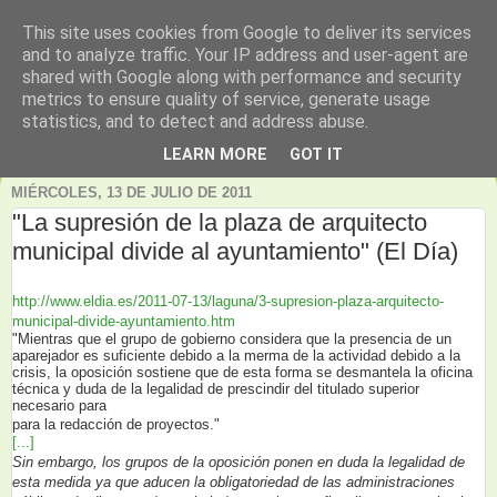
This site uses cookies from Google to deliver its services
and to analyze traffic. Your IP address and user-agent are
shared with Google along with performance and security
metrics to ensure quality of service, generate usage
statistics, and to detect and address abuse.
▼
LEARN MORE
GOT IT
MIÉRCOLES, 13 DE JULIO DE 2011
"La supresión de la plaza de arquitecto
municipal divide al ayuntamiento" (El Día)
http://www.eldia.es/2011-07-13/laguna/3-supresion-plaza-arquitecto-
municipal-divide-ayuntamiento.htm
"Mientras que el grupo de gobierno considera que la presencia de un
aparejador es suficiente debido a la merma de la actividad debido a la
crisis, la oposición sostiene que de esta forma se desmantela la oficina
técnica y duda de la legalidad de prescindir del titulado superior
necesario para
para la redacción de proyectos."
[...]
Sin embargo, los grupos de la oposición ponen en duda la legalidad de
esta medida ya que aducen la obligatoriedad de las administraciones