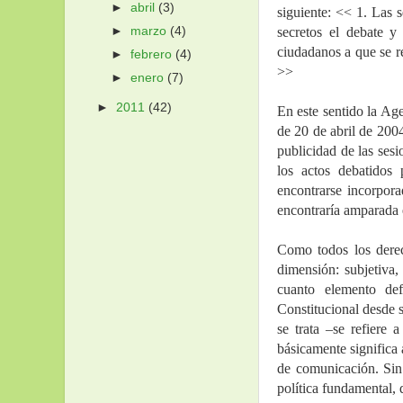
►
abril
(3)
siguiente: << 1. Las s
secretos el debate y
►
marzo
(4)
ciudadanos a que se re
►
febrero
(4)
>> 
►
enero
(7)
►
2011
(42)
En este sentido la Ag
de 20 de abril de 200
publicidad de las sesi
los actos debatidos 
encontrarse incorpora
encontraría amparada 
Como todos los derec
dimensión: subjetiva,
cuanto elemento defi
Constitucional desde 
se trata –se refiere 
básicamente significa 
de comunicación. Sin 
política fundamental, 