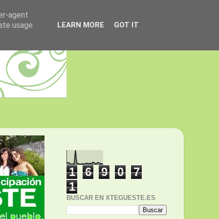
ser-agent
rate usage
LEARN MORE
GOT IT
1
6
9
0
7
1
BUSCAR EN XTEGUESTE.ES