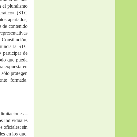
 el pluralismo 
crático» (STC 
tos apartados, 
s de contenido 
epresentativas 
 Constitución, 
nuncia la STC 
participar de 
odo que pueda 
na expuesta en 
 sólo protegen 
nte formada, 
 limitaciones –
s individuales 
oficiales; sin 
es en los que, 