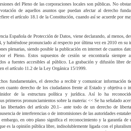
esiones del Pleno de las corporaciones locales son públicas. No obstan
 votación de aquellos asuntos que puedan afectar al derecho funda
fiere el artículo 18.1 de la Constitución, cuando así se acuerde por may
encia Española de Protección de Datos, viene declarando, al menos, des
4, y habiéndose pronunciado al respecto por última vez en 2010 en su i
ones plenarias, siendo posible la publicación en internet de cuantos datos
por el Pleno. Estos supuestos de cesión se encontraría siempre a
dos a fuentes accesibles al público. La grabación y difusión libre de 
en el artículo 11.2 de la Ley Orgánica 15/1999.
hos fundamentales, el derecho a recibir y comunicar información ti
 en cuanto derecho de los ciudadanos frente al Estado y objetiva o ins
nidor de la estructura política y jurídica. Así lo ha reconocido
sus primeros pronunciamientos sobre la materia: << Se ha señalado acer
a las libertades del artículo 20.1– ante todo de un derecho de liberta
ausencia de interferencias o de intromisiones de las autoridades estatales
embargo, en otro plano significa el reconocimiento y la garantía de un
que es la opinión pública libre, indisolublemente ligada con el pluralismo