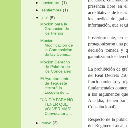
►
noviembre
(1)
presencia libre en e
►
septiembre
(1)
acreditativas de los a
▼
julio
(5)
los medios de grabac
Moción para la
información, que según
Grabación de
los Plenos
Posteriormente, en 
Moción
protagonizaron una pe
Modificación de
decisión tomada y qu
la Composición
de las Comis...
garantizaran los dere
Moción Derecho
de Palabra de
La prohibición de grab
los Concejales
del Real Decreto 256
El Ayuntamiento
funcionamiento y rég
de Tegueste
fundamentales contenid
cerrará la
Escuela de ...
a los argumentos que
"UN DÍA PARA NO
Alcaldía, tienen su
TENER QUE
Constitucional). 
VOLVER MÁS"
Convocatoria...
Respecto de la publici
►
mayo
(2)
del Régimen Local, e