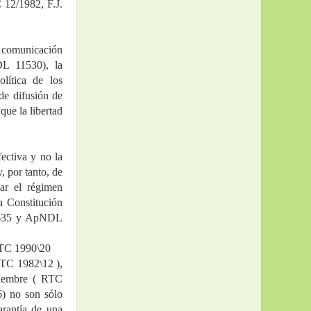
12/1982, F.J. 
 comunicación 
L 11530), la 
ítica de los 
e difusión de 
ue la libertad 
 por tanto, de 
ar el régimen 
 Constitución 
 2635 y ApNDL 
RTC 1990\20
TC 1982\12 ), 
iembre ( RTC 
) no son sólo 
rantía de una 