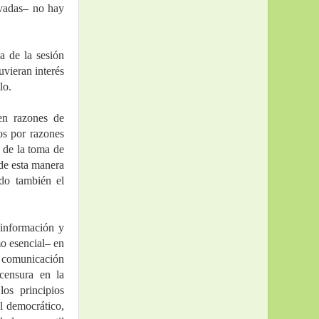
vadas– no hay 
a de la sesión 
vieran interés 
lo.
n razones de 
s por razones 
 de la toma de 
de esta manera 
o también el 
información y 
o esencial– en 
 comunicación 
censura en la 
s principios 
l democrático, 