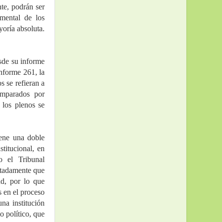
te, podrán ser 
mental de los 
oría absoluta. 
de su informe 
nforme 261, la 
 se refieran a 
mparados por 
los plenos se 
ene una doble 
titucional, en 
 el Tribunal 
tadamente que 
d, por lo que 
 en el proceso 
a institución 
 político, que 