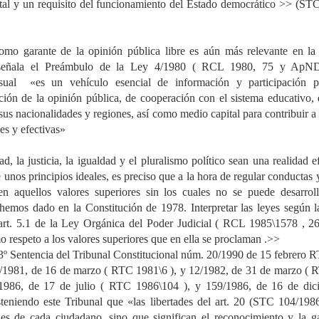
al y un requisito del funcionamiento del Estado democrático >> (STC 
como garante de la opinión pública libre es aún más relevante en la
o señala el Preámbulo de la Ley 4/1980 ( RCL 1980, 75 y ApND
ual  «es un vehículo esencial de información y participación pol
ión de la opinión pública, de cooperación con el sistema educativo, d
sus nacionalidades y regiones, así como medio capital para contribuir a q
les y efectivas»
 unos principios ideales, es preciso que a la hora de regular conductas y,
ten aquellos valores superiores sin los cuales no se puede desarroll
emos dado en la Constitución de 1978. Interpretar las leyes según la
art. 5.1 de la Ley Orgánica del Poder Judicial ( RCL 1985\1578 ,
 respeto a los valores superiores que en ella se proclaman .>> 
3º Sentencia del Tribunal Constitucional núm. 20/1990 de 15 febrero 
1981, de 16 de marzo ( RTC 1981\6 ), y 12/1982, de 31 de marzo ( R
1986, de 17 de julio ( RTC 1986\104 ), y 159/1986, de 16 de dic
teniendo este Tribunal que «las libertades del art. 20 (STC 104/1986
es de cada ciudadano, sino que significan el reconocimiento y la ga