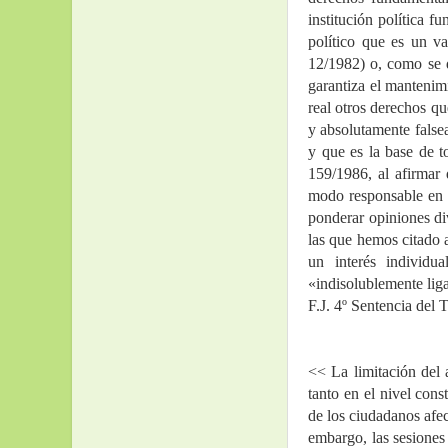
institución política f
político que es un v
12/1982) o, como se d
garantiza el mantenim
real otros derechos qu
y absolutamente falsea
y que es la base de t
159/1986, al afirmar 
modo responsable en 
ponderar opiniones div
las que hemos citado a
un interés individu
«indisolublemente liga
F.J. 4º Sentencia del
<< La limitación del a
tanto en el nivel cons
de los ciudadanos afect
embargo, las sesiones