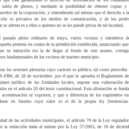
l salón de plenos, y mediante la posibilidad de obtener copias y ce
cuerdos de la corporación, y entendiendo así mismo que el derecho a la 
ión es privativo de los medios de comunicación, y de los profesi
 se afirma es a ellos a quienes no se les puede privar de tal facultad.
el pasado pleno ordinario de mayo, varios vecinos y miembros d
queña protesta en contra de la prohibición establecida, anunciando que
e su intención era la de llegar al fondo de este asunto, consigu
chos fundamentales de los vecinos de nuestro municipio.
ar las sesiones plenarias cuyo carácter es público, tal como prescribe e
8-1986, de 28 de noviembre, por el que se aprueba el Reglamento de 
imen jurídico de las Entidades locales, supone una vulneración de
os en el artículo 20 del texto constitucional. Esta afirmación se fund
 acontinuación se exponen, y que a diferencia de los esgrimidos en 
 base en fuentes cuyo valor es el de la propia ley (Sentencias 
dad de las actividades municipales, el artículo 70 de la Ley regulador
n la redacción dada al mismo por la Ley 57/2003, de 16 de diciemb