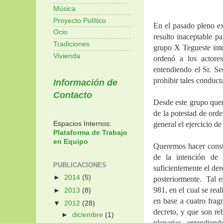
Música
Proyecto Político
En el pasado pleno ex
Ocio
resulto inaceptable p
Tradiciones
grupo X Tegueste inten
Vivienda
ordenó a los actores
entendiendo el Sr. Se
prohibir tales conducta
Información de
Contacto
Desde este grupo quere
de la potestad de orden
general el ejercicio d
Espacios Internos:
Plataforma de Trabajo
en Equipo
Queremos hacer consta
de la intención de 
PUBLICACIONES
suficientemente el der
►
2014
(5)
posteriormente.  Tal e
981, en el cual se real
►
2013
(8)
en base a cuatro frag
▼
2012
(28)
decreto, y que son re
►
diciembre
(1)
plenarias, entendien