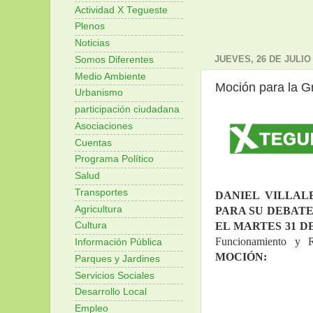
Actividad X Tegueste
Plenos
Noticias
JUEVES, 26 DE JULIO
Somos Diferentes
Medio Ambiente
Moción para la G
Urbanismo
participación ciudadana
Asociaciones
Cuentas
Programa Político
Salud
Transportes
DANIEL VILLAL
Agricultura
PARA SU DEBATE
EL MARTES 31 DE
Cultura
Funcionamiento y R
Información Pública
MOCIÓN:
Parques y Jardines
Servicios Sociales
Desarrollo Local
Empleo