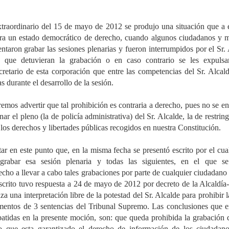
traordinario del 15 de mayo de 2012 se produjo una situación que a e
ara un estado democrático de derecho, cuando algunos ciudadanos y m
taron grabar las sesiones plenarias y fueron interrumpidos por el Sr. 
 que detuvieran la grabación o en caso contrario se les expulsar
cretario de esta corporación que entre las competencias del Sr. Alcald
s durante el desarrollo de la sesión.
mos advertir que tal prohibición es contraria a derecho, pues no se en
ar el pleno (la de policía administrativa) del Sr. Alcalde, la de restringi
e los derechos y libertades públicas recogidos en nuestra Constitución.
r en este punto que, en la misma fecha se presentó escrito por el cual
grabar esa sesión plenaria y todas las siguientes, en el que se
echo a llevar a cabo tales grabaciones por parte de cualquier ciudadano y
scrito tuvo respuesta a 24 de mayo de 2012 por decreto de la Alcaldía-
iza una interpretación libre de la potestad del Sr. Alcalde para prohibir l
mentos de 3 sentencias del Tribunal Supremo. Las conclusiones que ext
batidas en la presente moción, son: que queda prohibida la grabación d
do que esta garantizado el derecho de información de los ciudadano