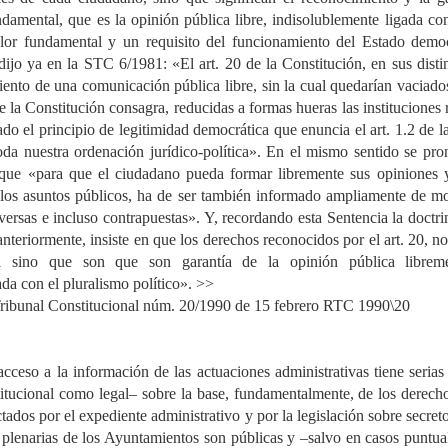
undamental, que es la opinión pública libre, indisolublemente ligada con
alor fundamental y un requisito del funcionamiento del Estado demo
ijo ya en la STC 6/1981: «El art. 20 de la Constitución, en sus distin
iento de una comunicación pública libre, sin la cual quedarían vaciado
e la Constitución consagra, reducidas a formas hueras las instituciones r
do el principio de legitimidad democrática que enuncia el art. 1.2 de la
oda nuestra ordenación jurídico-política». En el mismo sentido se pro
que «para que el ciudadano pueda formar libremente sus opiniones y 
los asuntos públicos, ha de ser también informado ampliamente de m
ersas e incluso contrapuestas». Y, recordando esta Sentencia la doctri
nteriormente, insiste en que los derechos reconocidos por el art. 20, no
al sino que son que son garantía de la opinión pública libreme
da con el pluralismo político». >>
 Tribunal Constitucional núm. 20/1990 de 15 febrero RTC 1990\20
cceso a la información de las actuaciones administrativas tiene serias
titucional como legal– sobre la base, fundamentalmente, de los derecho
ados por el expediente administrativo y por la legislación sobre secretos 
 plenarias de los Ayuntamientos son públicas y –salvo en casos puntual