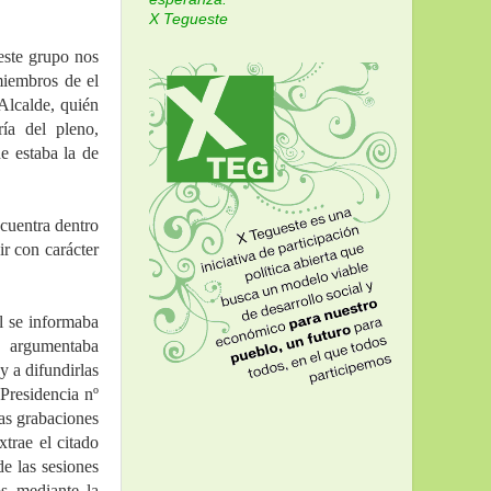
X Tegueste
ste grupo nos 
iembros de el 
Alcalde, quién 
ía del pleno, 
e estaba la de 
cuentra dentro 
r con carácter 
 se informaba 
 argumentaba 
 a difundirlas 
Presidencia nº 
as grabaciones 
rae el citado 
e las sesiones 
s mediante la 