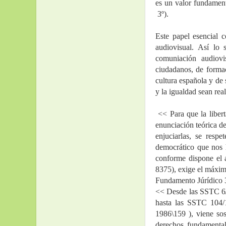
es un valor fundament
 3º).
Este papel esencial 
audiovisual. Así l
comuniación audiovis
ciudadanos, de formac
cultura española y de 
y la igualdad sean rea
 << Para que la libertad, la justicia, la igualdad y el pluralismo político sean una realidad efectiva y no la 
enunciación teórica de
enjuciarlas, se respe
democrático que nos h
conforme dispone el 
8375), exige el máximo
Fundamento Júrídico 
<< Desde las SSTC 6/
hasta las SSTC 104/
1986\159 ), viene sos
derechos fundamental